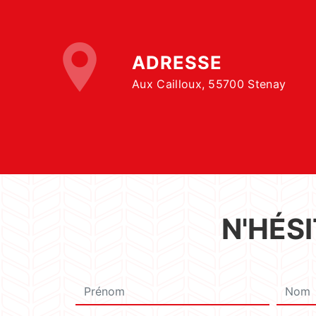
ADRESSE
Aux Cailloux, 55700 Stenay
N'HÉS