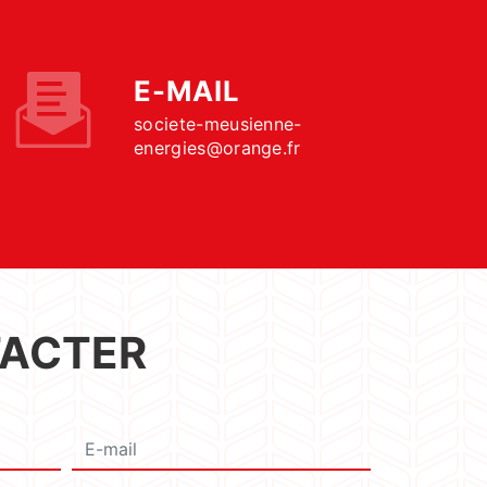
E-MAIL
societe-meusienne-
energies@orange.fr
TACTER