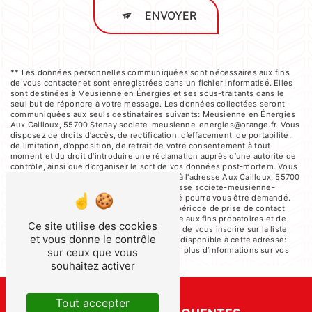
ENVOYER
** Les données personnelles communiquées sont nécessaires aux fins
de vous contacter et sont enregistrées dans un fichier informatisé. Elles
sont destinées à Meusienne en Énergies et ses sous-traitants dans le
seul but de répondre à votre message. Les données collectées seront
communiquées aux seuls destinataires suivants: Meusienne en Énergies
Aux Cailloux, 55700 Stenay societe-meusienne-energies@orange.fr. Vous
disposez de droits d’accès, de rectification, d’effacement, de portabilité,
de limitation, d’opposition, de retrait de votre consentement à tout
moment et du droit d’introduire une réclamation auprès d’une autorité de
contrôle, ainsi que d’organiser le sort de vos données post-mortem. Vous
pouvez exercer ces droits par voie postale à l'adresse Aux Cailloux, 55700
Stenay ou par courrier électronique à l'adresse societe-meusienne-
energies@orange.fr. Un justificatif d'identité pourra vous être demandé.
Nous conservons vos données pendant la période de prise de contact
puis pendant la durée de prescription légale aux fins probatoires et de
Ce site utilise des cookies
gestion des contentieux. Vous avez le droit de vous inscrire sur la liste
et vous donne le contrôle
d'opposition au démarchage téléphonique, disponible à cette adresse:
Bloctel.gouv.fr
. Consultez le site cnil.fr pour plus d’informations sur vos
sur ceux que vous
droits.
souhaitez activer
Tout accepter