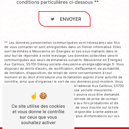
conditions particulières ci-dessous **
ENVOYER
** Les données personnelles communiquées sont nécessaires aux fins
de vous contacter et sont enregistrées dans un fichier informatisé. Elles
sont destinées à Meusienne en Énergies et ses sous-traitants dans le
seul but de répondre à votre message. Les données collectées seront
communiquées aux seuls destinataires suivants: Meusienne en Énergies
Aux Cailloux, 55700 Stenay societe-meusienne-energies@orange.fr. Vous
disposez de droits d’accès, de rectification, d’effacement, de portabilité,
de limitation, d’opposition, de retrait de votre consentement à tout
moment et du droit d’introduire une réclamation auprès d’une autorité de
contrôle, ainsi que d’organiser le sort de vos données post-mortem. Vous
pouvez exercer ces droits par voie postale à l'adresse Aux Cailloux, 55700
Stenay ou par courrier électronique à l'adresse societe-meusienne-
energies@orange.fr. Un justificatif d'identité pourra vous être demandé.
Nous conservons vos données pendant la période de prise de contact
puis pendant la durée de prescription légale aux fins probatoires et de
Ce site utilise des cookies
gestion des contentieux. Vous avez le droit de vous inscrire sur la liste
et vous donne le contrôle
d'opposition au démarchage téléphonique, disponible à cette adresse:
Bloctel.gouv.fr
. Consultez le site cnil.fr pour plus d’informations sur vos
sur ceux que vous
droits.
souhaitez activer