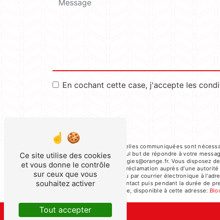
En cochant cette case, j'accepte les condi
** Les données personnelles communiquées sont nécessaire
sous-traitants dans le seul but de répondre à votre mess
Ce site utilise des cookies
societe-meusienne-energies@orange.fr. Vous disposez de dro
et vous donne le contrôle
du droit d’introduire une réclamation auprès d’une autorit
sur ceux que vous
Cailloux, 55700 Stenay ou par courrier électronique à l'a
souhaitez activer
la période de prise de contact puis pendant la durée de pres
démarchage téléphonique, disponible à cette adresse:
Blo
Tout accepter