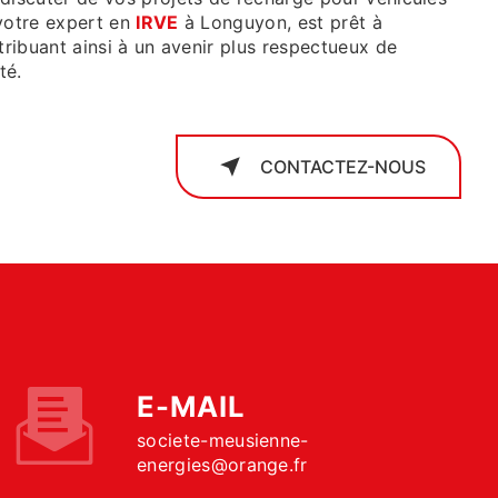
 votre expert en
IRVE
à Longuyon, est prêt à
tribuant ainsi à un avenir plus respectueux de
té.
CONTACTEZ-NOUS
E-MAIL
societe-meusienne-
energies@orange.fr