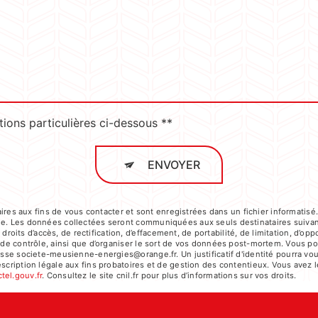
tions particulières ci-dessous **
ENVOYER
s aux fins de vous contacter et sont enregistrées dans un fichier informatisé.
age. Les données collectées seront communiquées aux seuls destinataires suiva
its d’accès, de rectification, d’effacement, de portabilité, de limitation, d’op
é de contrôle, ainsi que d’organiser le sort de vos données post-mortem. Vous po
dresse societe-meusienne-energies@orange.fr. Un justificatif d'identité pourr
cription légale aux fins probatoires et de gestion des contentieux. Vous avez le 
ctel.gouv.fr
. Consultez le site cnil.fr pour plus d’informations sur vos droits.