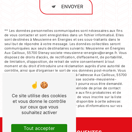
ENVOYER
** Les données personnelles communiquées sont nécessaires aux fins
de vous contacter et sont enregistrées dans un fichier informatisé. Elles
sont destinées à Meusienne en Énergies et ses sous-traitants dans le
seul but de répondre à votre message. Les données collectées seront
communiquées aux seuls destinataires suivants: Meusienne en Énergies
Aux Cailloux, 55700 Stenay societe-meusienne-energies@orange.fr. Vous
disposez de droits d’accès, de rectification, d’effacement, de portabilité,
de limitation, d’opposition, de retrait de votre consentement à tout
moment et du droit d’introduire une réclamation auprès d’une autorité de
contrôle, ainsi que d’organiser le sort de vos données post-mortem. Vous
pouvez exercer ces droits par voie postale à l'adresse Aux Cailloux, 55700
Stenay ou par courrier électronique à l'adresse societe-meusienne-
energies@orange.fr. Un justificatif d'identité pourra vous être demandé.
Nous conservons vos données pendant la période de prise de contact
puis pendant la durée de prescription légale aux fins probatoires et de
Ce site utilise des cookies
gestion des contentieux. Vous avez le droit de vous inscrire sur la liste
et vous donne le contrôle
d'opposition au démarchage téléphonique, disponible à cette adresse:
Bloctel.gouv.fr
. Consultez le site cnil.fr pour plus d’informations sur vos
sur ceux que vous
droits.
souhaitez activer
Tout accepter