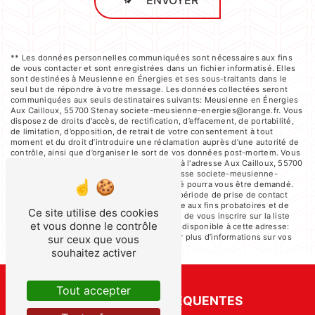
ENVOYER
** Les données personnelles communiquées sont nécessaires aux fins
de vous contacter et sont enregistrées dans un fichier informatisé. Elles
sont destinées à Meusienne en Énergies et ses sous-traitants dans le
seul but de répondre à votre message. Les données collectées seront
communiquées aux seuls destinataires suivants: Meusienne en Énergies
Aux Cailloux, 55700 Stenay societe-meusienne-energies@orange.fr. Vous
disposez de droits d’accès, de rectification, d’effacement, de portabilité,
de limitation, d’opposition, de retrait de votre consentement à tout
moment et du droit d’introduire une réclamation auprès d’une autorité de
contrôle, ainsi que d’organiser le sort de vos données post-mortem. Vous
pouvez exercer ces droits par voie postale à l'adresse Aux Cailloux, 55700
Stenay ou par courrier électronique à l'adresse societe-meusienne-
energies@orange.fr. Un justificatif d'identité pourra vous être demandé.
Nous conservons vos données pendant la période de prise de contact
puis pendant la durée de prescription légale aux fins probatoires et de
Ce site utilise des cookies
gestion des contentieux. Vous avez le droit de vous inscrire sur la liste
et vous donne le contrôle
d'opposition au démarchage téléphonique, disponible à cette adresse:
Bloctel.gouv.fr
. Consultez le site cnil.fr pour plus d’informations sur vos
sur ceux que vous
droits.
souhaitez activer
Tout accepter
RECHERCHES FRÉQUENTES