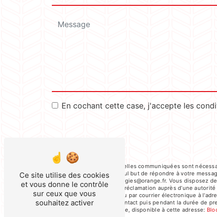
En cochant cette case, j'accepte les condi
** Les données personnelles communiquées sont nécessaire
sous-traitants dans le seul but de répondre à votre mess
Ce site utilise des cookies
societe-meusienne-energies@orange.fr. Vous disposez de dro
et vous donne le contrôle
du droit d’introduire une réclamation auprès d’une autorit
sur ceux que vous
Cailloux, 55700 Stenay ou par courrier électronique à l'a
souhaitez activer
la période de prise de contact puis pendant la durée de pres
démarchage téléphonique, disponible à cette adresse:
Blo