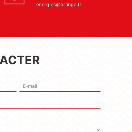
energies@orange.fr
TACTER