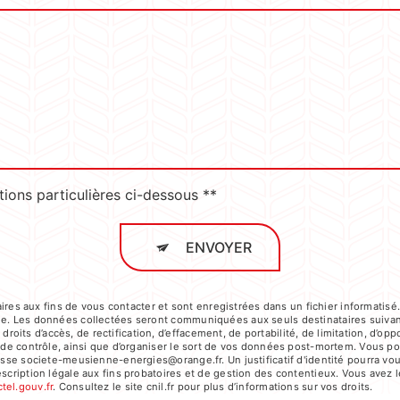
tions particulières ci-dessous **
ENVOYER
s aux fins de vous contacter et sont enregistrées dans un fichier informatisé.
age. Les données collectées seront communiquées aux seuls destinataires suiva
its d’accès, de rectification, d’effacement, de portabilité, de limitation, d’op
é de contrôle, ainsi que d’organiser le sort de vos données post-mortem. Vous po
dresse societe-meusienne-energies@orange.fr. Un justificatif d'identité pourr
cription légale aux fins probatoires et de gestion des contentieux. Vous avez le 
ctel.gouv.fr
. Consultez le site cnil.fr pour plus d’informations sur vos droits.