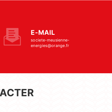
E-MAIL
societe-meusienne-
energies@orange.fr
TACTER