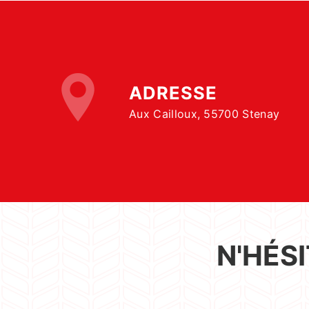
ADRESSE
Aux Cailloux, 55700 Stenay
N'HÉS