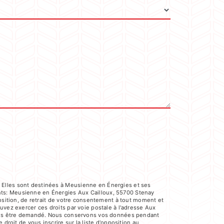
 Elles sont destinées à Meusienne en Énergies et ses
nts: Meusienne en Énergies Aux Cailloux, 55700 Stenay
position, de retrait de votre consentement à tout moment et
uvez exercer ces droits par voie postale à l'adresse Aux
a vous être demandé. Nous conservons vos données pendant
droit de vous inscrire sur la liste d'opposition au