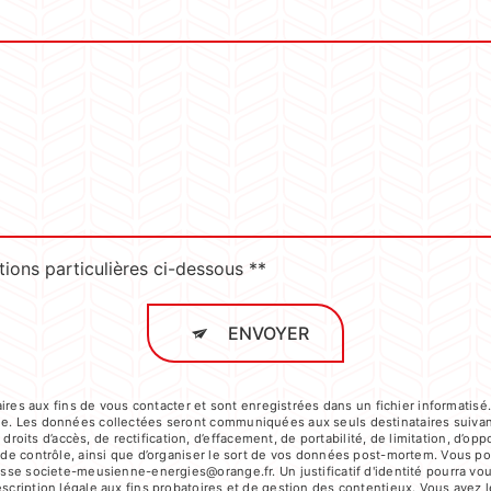
tions particulières ci-dessous **
ENVOYER
s aux fins de vous contacter et sont enregistrées dans un fichier informatisé.
age. Les données collectées seront communiquées aux seuls destinataires suiva
its d’accès, de rectification, d’effacement, de portabilité, de limitation, d’op
é de contrôle, ainsi que d’organiser le sort de vos données post-mortem. Vous po
dresse societe-meusienne-energies@orange.fr. Un justificatif d'identité pourr
cription légale aux fins probatoires et de gestion des contentieux. Vous avez le 