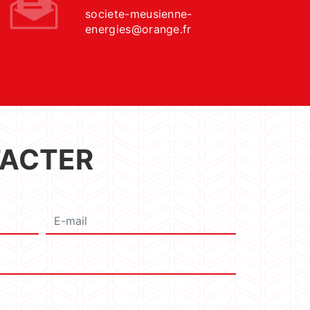
societe-meusienne-
energies@orange.fr
TACTER