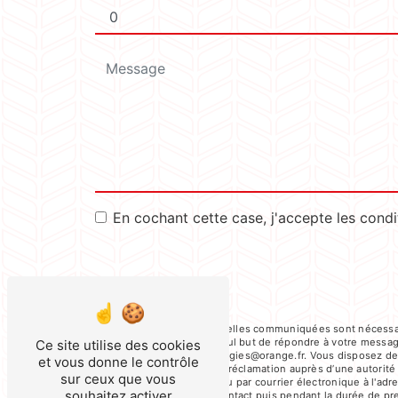
En cochant cette case, j'accepte les condi
** Les données personnelles communiquées sont nécessaire
sous-traitants dans le seul but de répondre à votre mess
Ce site utilise des cookies
societe-meusienne-energies@orange.fr. Vous disposez de dro
et vous donne le contrôle
du droit d’introduire une réclamation auprès d’une autorit
sur ceux que vous
Cailloux, 55700 Stenay ou par courrier électronique à l'a
souhaitez activer
la période de prise de contact puis pendant la durée de pres